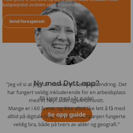
kampanjeslutt avsluttes avtalen automatisk.
Send forespørsel
Ny med Dytt app?
"Jeg vil si at jeg har merket en samholdsendring. Det
har fungert veldig inkluderende for en arbeidsplass
Bli kjent med vår guide!
med et høyt aldersgjennomsnitt.
Mange er i 60 årene, og ikke alltid like lett å få med
Se app guide
alltid på digitale ting, men Dytt-kampanjen fungerte
veldig bra, både på tvers av alder og geografi.”