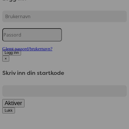
Glemt passord/brukernavn?
Logg inn
×
Skriv inn din startkode
Aktiver
Lukk