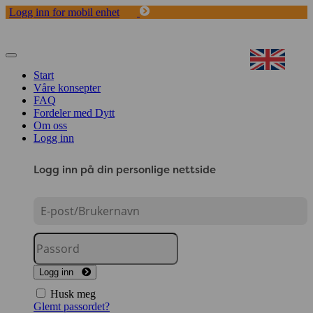
Logg inn for mobil enhet
Toggle
navigation
Start
Våre konsepter
FAQ
Fordeler med Dytt
Om oss
Logg inn
Logg inn på din personlige nettside
Logg inn
Husk meg
Glemt passordet?