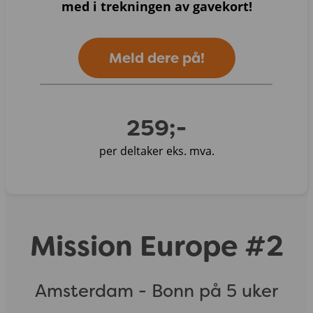
med i trekningen av gavekort!
Meld dere på!
259;-
per deltaker eks. mva.
Mission Europe #2
Amsterdam - Bonn på 5 uker