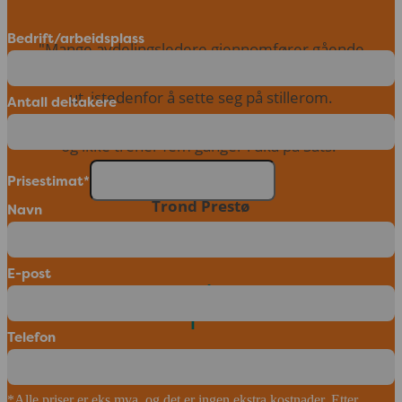
Bedrift/arbeidsplass
"Mange avdelingsledere gjennomfører gående
avdelingsmøter, Eller at leder og medarbeider tar turen
ut, istedenfor å sette seg på stillerom.
Antall deltakere
Alle kan jo være med, også de som er litt stillesittende
og ikke trener fem ganger i uka på Sats.”
Prisestimat*
Trond Prestø
Navn
Kundesentersjef, DNB
E-post
Telefon
*Alle priser er eks mva, og det er ingen ekstra kostnader. Etter