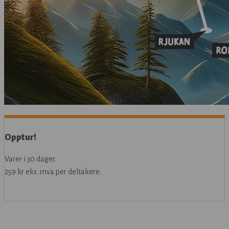
Opptur!
Varer i
30
dager.
259
kr eks. mva per
deltakere
.