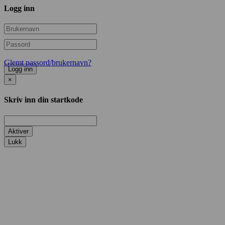
Logg inn
Glemt passord/brukernavn?
Logg inn
×
Skriv inn din startkode
Aktiver
Lukk