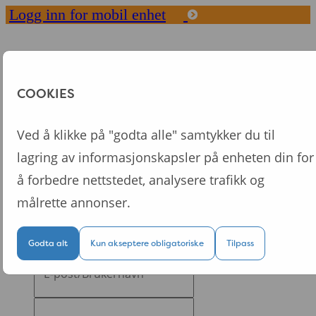
Logg inn for mobil enhet
Toggle
navigation
Start
COOKIES
Våre konsepter
FAQ
Ved å klikke på "godta alle" samtykker du til
Fordeler med Dytt
lagring av informasjonskapsler på enheten din for
Om oss
å forbedre nettstedet, analysere trafikk og
Logg inn
målrette annonser.
Logg inn på din personlige nettside
Godta alt
Kun akseptere obligatoriske
Tilpass