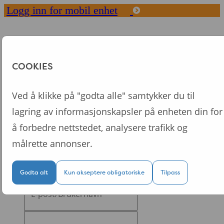
Logg inn for mobil enhet
Toggle
navigation
Start
COOKIES
Våre konsepter
FAQ
Ved å klikke på "godta alle" samtykker du til
Fordeler med Dytt
lagring av informasjonskapsler på enheten din for
Om oss
å forbedre nettstedet, analysere trafikk og
Logg inn
målrette annonser.
Logg inn på din personlige nettside
Godta alt
Kun akseptere obligatoriske
Tilpass