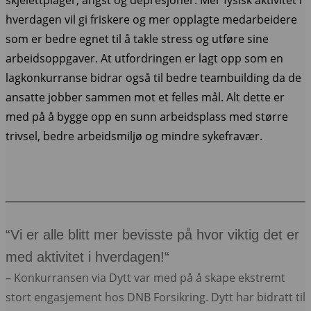
skjelettplager, angst og depresjoner. Mer fysisk aktivitet i
hverdagen vil gi friskere og mer opplagte medarbeidere
som er bedre egnet til å takle stress og utføre sine
arbeidsoppgaver.
At utfordringen er lagt opp som en
lagkonkurranse bidrar også til bedre teambuilding da de
ansatte jobber sammen mot et felles mål. Alt dette er
med på å bygge opp en sunn arbeidsplass med større
trivsel, bedre arbeidsmiljø og mindre sykefravær.
“Vi er alle blitt mer bevisste på hvor viktig det er
med aktivitet i hverdagen!“
– Konkurransen via Dytt var med på å skape ekstremt
stort engasjement hos DNB Forsikring. Dytt har bidratt til